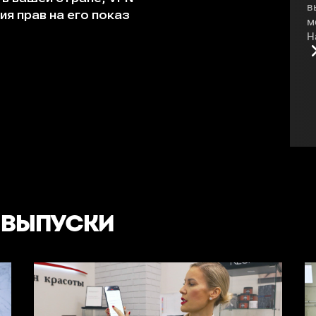
в
м
Н
о
н
п
#
 ВЫПУСКИ