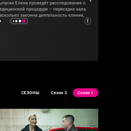
ыпуске Елена проведёт расследование о
едицинской процедуре – пересадке кала.
асколько законна деятельность клиник,
казывающих данную процедуру? И
асколько ТФМ безопасна, узнаем из
рограммы
«Новый Ревизорро»
.
САНКТПЕТЕРБУРГ
#РЕВИЗОРРО
СЕЗОНЫ
Сезон 2
Сезон 1