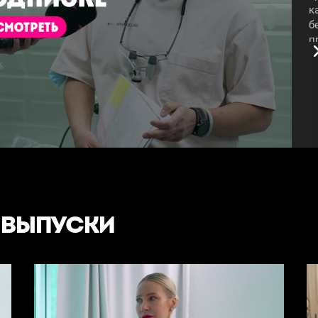
к
б
п
#
 ВЫПУСКИ