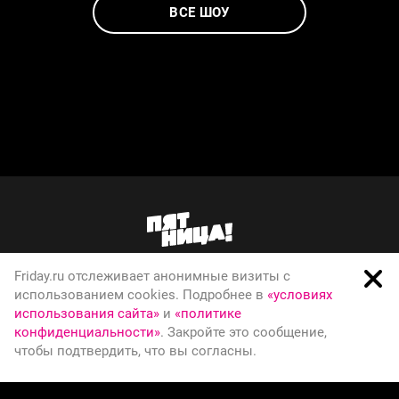
ВСЕ ШОУ
Friday.ru отслеживает анонимные визиты с
О телеканале
использованием cookies. Подробнее в
«условиях
использования сайта»
и
«политике
Вакансии
конфиденциальности»
. Закройте это сообщение,
Правовая информация
чтобы подтвердить, что вы согласны.
Политика конфиденциальности
© Телеканал Пятница, 2026