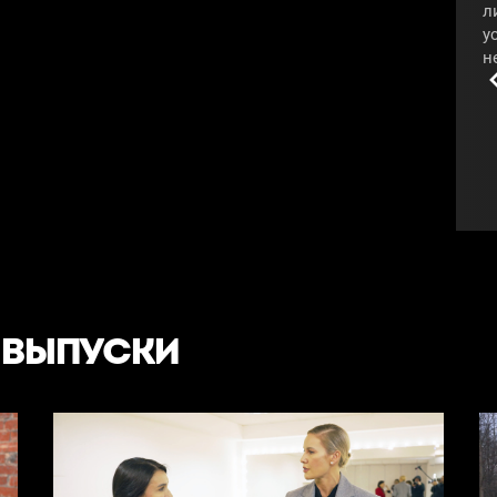
л
у
н
С
#
 ВЫПУСКИ